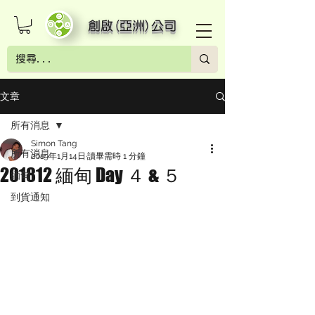
創啟(亞洲)公司
文章
所有消息
Simon Tang
所有消息
2019年1月14日
讀畢需時 1 分鐘
201812 緬甸 Day ４ & ５
緬甸
到貨通知