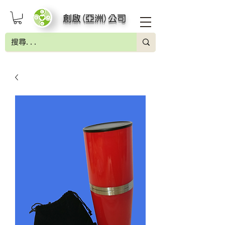
創啟(亞洲)公司