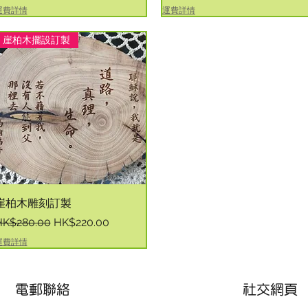
運費詳情
運費詳情
崖柏木擺設訂製
快速瀏覽
崖柏木雕刻訂製
一般價格
促銷價格
HK$280.00
HK$220.00
運費詳情
電郵聯絡
社交網頁