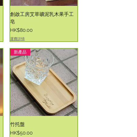
快速瀏覽
創啟工房艾草礦泥乳木果手工
皂
價格
HK$80.00
運費詳情
新產品
快速瀏覽
竹托盤
價格
HK$50.00