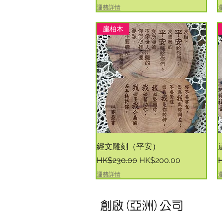
運費詳情
崖柏木
快速瀏覽
經文雕刻（平安）
一般價格
促銷價格
HK$230.00
HK$200.00
運費詳情
創啟(亞洲)公司