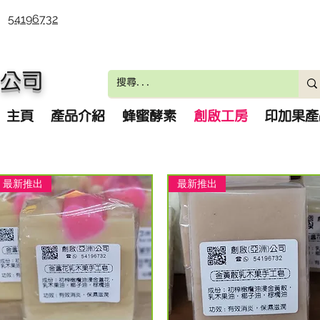
54196732
)公司
主頁
產品介紹
蜂蜜酵素
創啟工房
印加果產
最新推出
最新推出