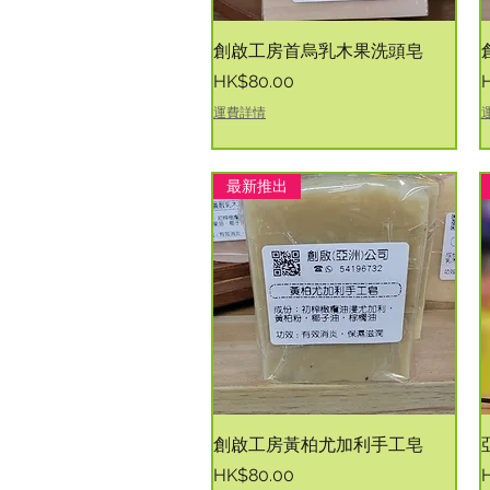
快速瀏覽
創啟工房首烏乳木果洗頭皂
價格
HK$80.00
運費詳情
最新推出
快速瀏覽
創啟工房黃柏尤加利手工皂
價格
HK$80.00