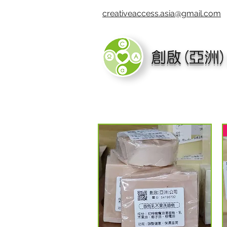
creativeaccess.asia@gmail.com
創啟(亞洲