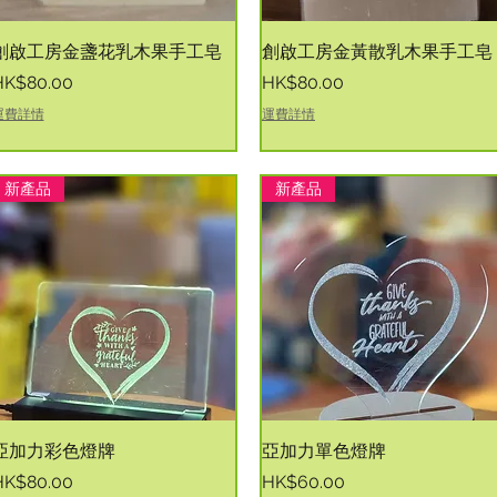
快速瀏覽
快速瀏覽
創啟工房金盞花乳木果手工皂
創啟工房金黃散乳木果手工皂
價格
價格
HK$80.00
HK$80.00
運費詳情
運費詳情
新產品
新產品
快速瀏覽
快速瀏覽
亞加力彩色燈牌
亞加力單色燈牌
價格
價格
HK$80.00
HK$60.00