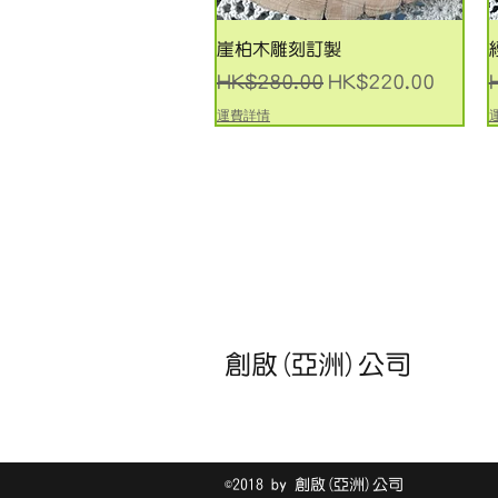
快速瀏覽
崖柏木雕刻訂製
一般價格
促銷價格
HK$280.00
HK$220.00
運費詳情
創啟(亞洲)公司
©2018 by 創啟(亞洲)公司