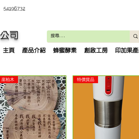
54196732
)公司
主頁
產品介紹
蜂蜜酵素
創啟工房
印加果產
崖柏木
特價貨品